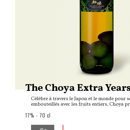
The Choya Extra Year
Célèbre à travers le Japon et le monde pour
embouteillés avec les fruits entiers, Choya 
version spéciale de sa liqueur de fruit élaboré
17% - 70 cl
précieuses prunes Nanko de la région de W