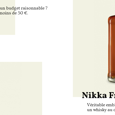
 un budget raisonnable ?
 moins de 50 €.
Nikka F
Véritable emb
un whisky au c
connaisseurs 