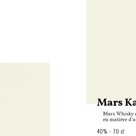
Mars Ka
Mars Whisky c
en matière d'
Produit par la 
40% - 70 cl
Japon, située 