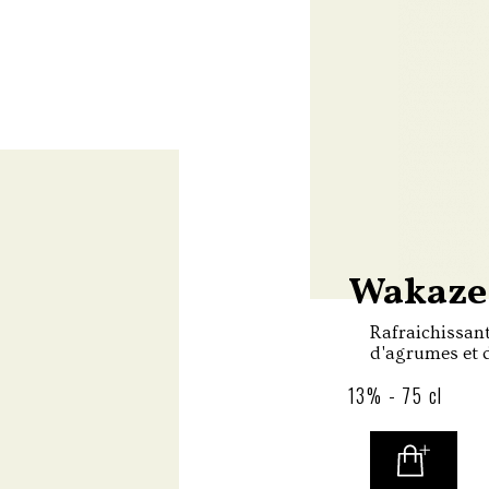
Wakaze 
Rafraichissant
d'agrumes et d
Traditionnel es
13% - 75 cl
Wakaze install