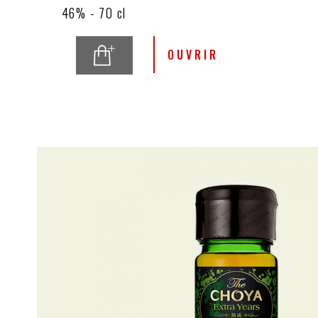
46% - 70 cl
riz distillé.
OUVRIR