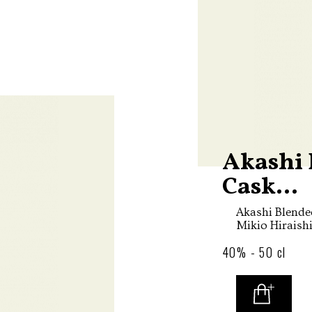
Akashi 
Cask...
Akashi Blended
Mikio Hiraishi
distillerie E
40% - 50 cl