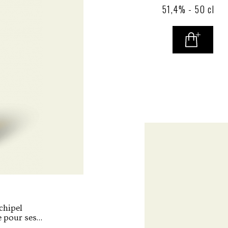
51,4% - 50 cl
typiquement ja
petite bouteill
chipel
e pour ses
l composé de