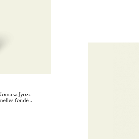
 Komasa Jyozo
nelles fondée