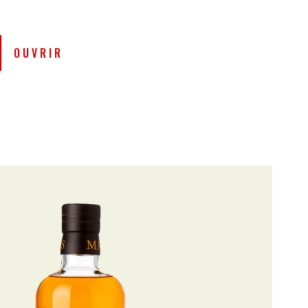
ponais que par le design iconique de sa
e carrée.
OUVRIR