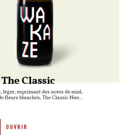
The Classic
, léger, exprimant des notes de miel,
e fleurs blanches, The Classic Neo
t le saké parisien original de la brasserie
ée en France.
OUVRIR