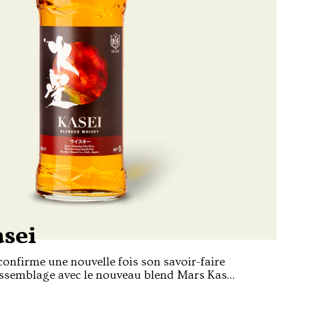
sei
onfirme une nouvelle fois son savoir-faire
assemblage avec le nouveau blend Mars Kasei.
distillerie de Shinshu, la plus haute du
au cœur des Alpes Japonaises, ce whisky est