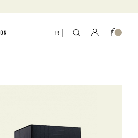
ION
FR