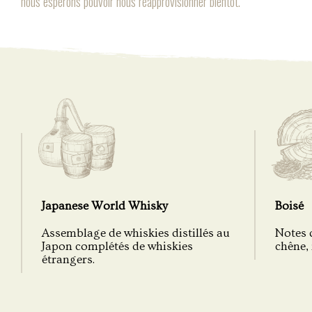
nous espérons pouvoir nous réapprovisionner bientôt.
Japanese World Whisky
Boisé
Assemblage de whiskies distillés au
Notes 
Japon complétés de whiskies
chêne, 
étrangers.