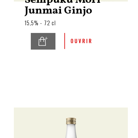
Sempuku Mori
Junmai Ginjo
15,5% - 72 cl
OUVRIR