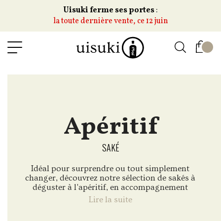
Uisuki ferme ses portes
:
la toute dernière vente, ce 12 juin
Apéritif
SAKÉ
Idéal pour surprendre ou tout simplement
changer, découvrez notre sélection de sakés à
déguster à l'apéritif, en accompagnement
d'amuses bouches, olives, charcuteries, tapas,
Lire la suite
chips, cacahuètes et autres assortiments avant
un repas.