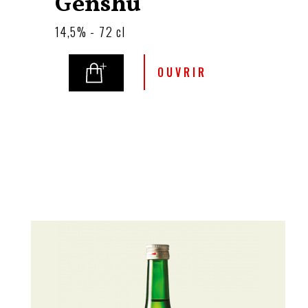
Genshu
14,5% - 72 cl
OUVRIR