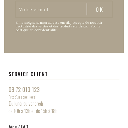
En renseignant mon adresse email, j’accepte de recevoir
l’actualité des ventes et des produits sur Uisuki.
Voir la
politique de confidentialité
.
SERVICE CLIENT
09 72 010 123
Prix d'un appel local
Du lundi au vendredi
de 10h à 13h et de 15h à 18h
Aide / FAQ