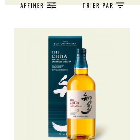
single grain. Les plus célèbres représentants
AFFINER
TRIER PAR
de cette catégorie de whiskies sont les
Bourbons américains. Distillé en alambic à
colonne et vieilli au moins trois ans en fût de
chêne, un single grain est donc l'assemblages
de whiskies de grains d'âges et fûts différents,
provenant tous d'une seule distillerie.