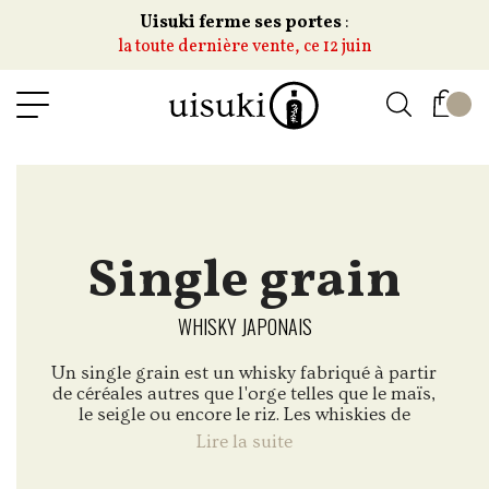
Uisuki ferme ses portes
:
la toute dernière vente, ce 12 juin
Single grain
WHISKY JAPONAIS
Un single grain est un whisky fabriqué à partir
de céréales autres que l'orge telles que le maïs,
le seigle ou encore le riz. Les whiskies de
grains sont en majorité utilisés pour
Lire la suite
l'assemblage des blended whiskies mais
peuvent parfois être embouteillés en tant que