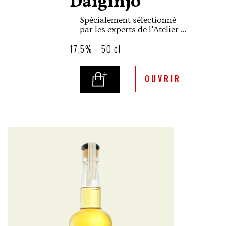
Daiginjo
Spécialement sélectionné
par les experts de l'Atelier du
Saké, ce saké Daiginjo a été
17,5% - 50 cl
crée en collaboration avec la
Maison Takara Shuzo
célèbre au Japon pour ses
productions de mirin,
OUVRIR
shochu et saké