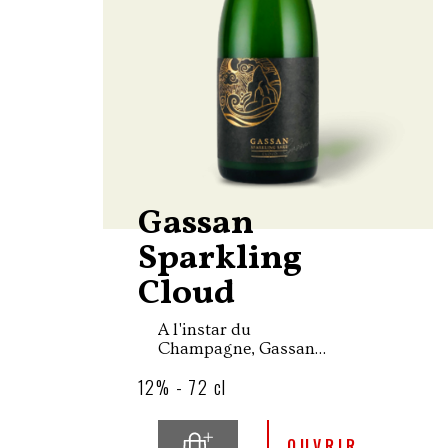
Gassan
Sparkling
Cloud
A l'instar du
Champagne, Gassan
Sparkling Cloud est un saké
12% - 72 cl
naturellement pétillant dont
les fines bulles sont
obtenues par l'ajout de lie de
saké entraînant une seconde
OUVRIR