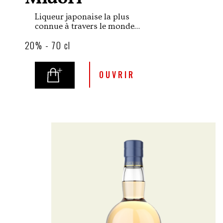
Liqueur japonaise la plus
connue à travers le monde
depuis des décennies,
20% - 70 cl
Midori est devenue un
classique grâce à sa couleur
vert émeraude très
reconnaissable, et son goût
OUVRIR
intensément fruité de melon.