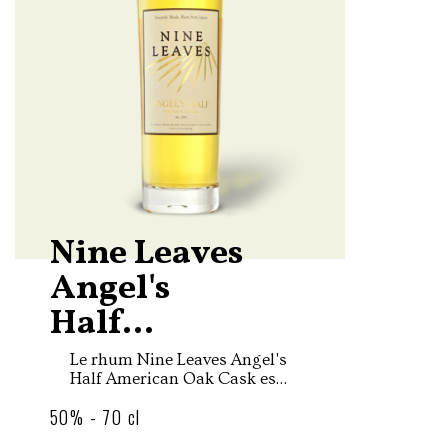
Nine Leaves
Angel's
Half...
Le rhum Nine Leaves Angel's
Half American Oak Cask est
une création de la micro-
50% - 70 cl
distillerie Nine Leaves
fondée par Yoshiharu