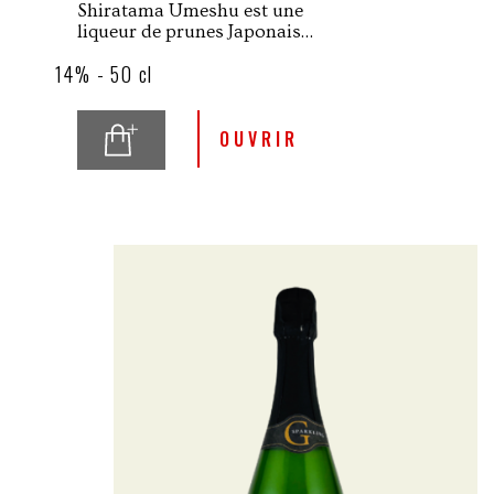
Shiratama Umeshu est une
liqueur de prunes Japonaises
produite à la distillerie
14% - 50 cl
Eigashima (anciennement
White Oak).
OUVRIR