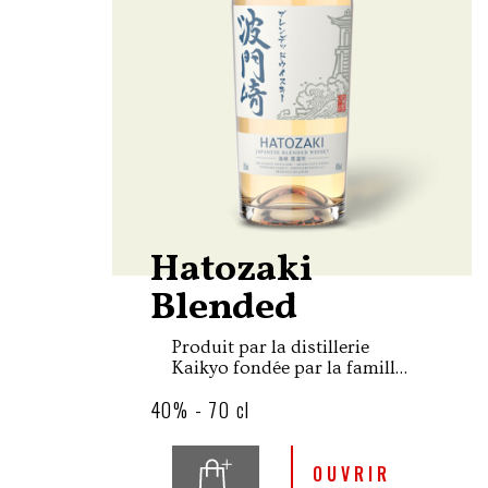
Hatozaki
Blended
Produit par la distillerie
Kaikyo fondée par la famille
Yonezawa brasseurs de saké
40% - 70 cl
depuis 1856, Hatozaki
Blended est un blend
contenant 40% de single
malt et 60% de whisky de
OUVRIR