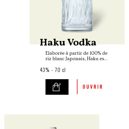
Haku Vodka
Elaborée à partir de 100% de
riz blanc Japonais, Haku est
une vodka au caractère
43% - 70 cl
doux, rond et subtil obtenu
grâce à la filtration au
charbon de bambou, un
procédé technique mis au
OUVRIR
point par Suntory.