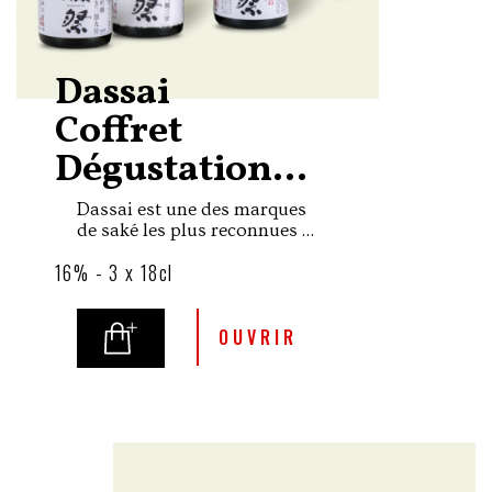
Dassai
Coffret
Dégustation...
Dassai est une des marques
de saké les plus reconnues à
travers le monde créée par la
16% - 3 x 18cl
brasserie Asahi Shuzo qui ne
produit que des sakés de
catégorie supérieure
daiginjo.
OUVRIR