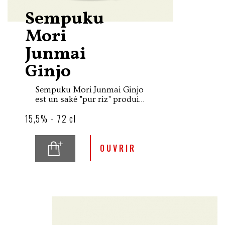
Sempuku
Mori
Junmai
Ginjo
Sempuku Mori Junmai Ginjo
est un saké "pur riz" produit
par la brasserie Miyake
15,5% - 72 cl
Honten fondée en 1856 par
la famille Miyake dans la
région de Hiroshima.
OUVRIR