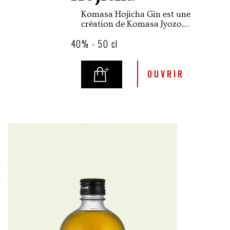
Komasa Hojicha Gin est une
création de Komasa Jyozo,
producteur de boissons
40% - 50 cl
alcoolisées traditionnelles
fondée en 1883 sur l'île de
Kyushu.
OUVRIR