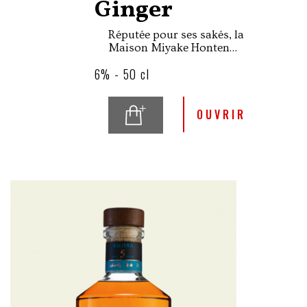
Ginger
Réputée pour ses sakés, la
Maison Miyake Honten
fondée en 1856 dans la
6% - 50 cl
région de
Hiroshima, produit
également des liqueurs de
fruits élaborées à base de
OUVRIR
saké.