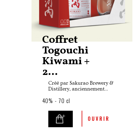
Coffret
Togouchi
Kiwami +
2...
Créé par Sakurao Brewery &
Distillery, anciennement
Chugoku Jozo, Togouchi
40% - 70 cl
Kiwami est une édition
spéciale exclusivement
réservée au marché Français.
Ce blended whisky assume
OUVRIR
ses origines Ecossaises tout
en revendiquant son
caractère typiquement