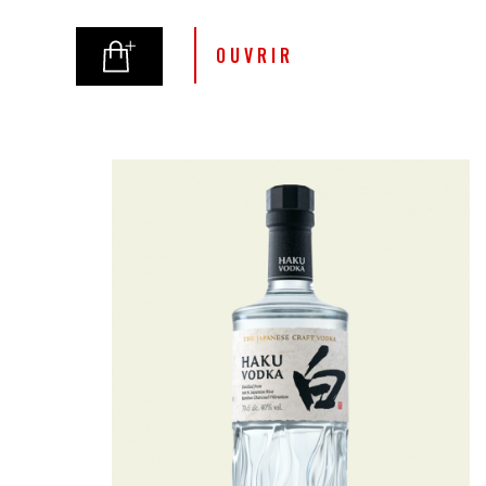
utilisés pour le
vieillissement des vins
Andalous les célèbres Xérès
OUVRIR
Oloroso.