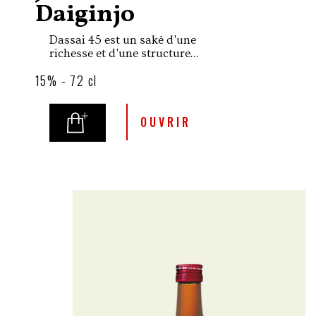
Daiginjo
Dassai 45 est un saké d'une
richesse et d'une structure
remarquables, offrant une
15% - 72 cl
expérience sensorielle
généreuse avec des notes
élégantes de fruits blancs et
d'exotisme.
OUVRIR