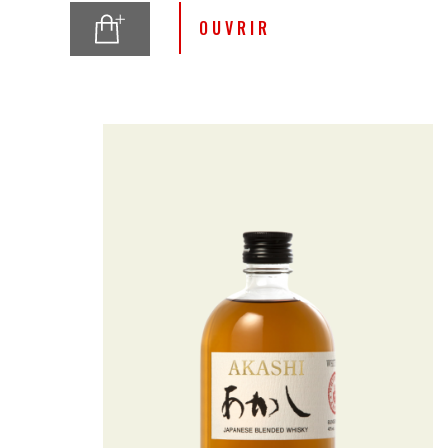
Takeuchi en 2013 à Otsu sur
les berges du lac Biwa
OUVRIR