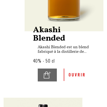
Akashi
Blended
Akashi Blended est un blend
fabriqué à la distillerie de
Eigashima - White Oak
40% - 50 cl
située à 30 kilomètres à
l'ouest de la ville de Kobe,
dans une région dont la
proximité avec la mer
OUVRIR
influence fortement le
climat. L'assemblage se
compose de 30% d'orge
maltée et 70% de whiskies de
grains.