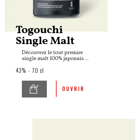
Togouchi
Single Malt
Découvrez le tout premier
single malt 100% japonais de
la gamme des whiskies
43% - 70 cl
Togouchi qui ont pour
spécificité d'être maturés
dans un tunnel niché au
cœur d'une forêt luxuriante.
OUVRIR