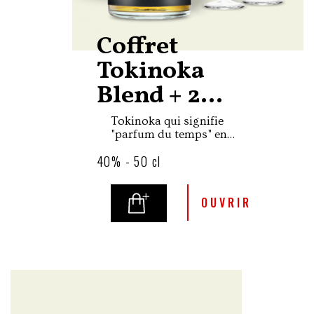
Coffret
Tokinoka
Blend + 2...
Tokinoka qui signifie
"parfum du temps" en
japonais, est un assemblage
40% - 50 cl
de single malts et de
whiskies de grain ayant été
mûri en fûts de Xérès,
Bourbon et Shochu.
OUVRIR