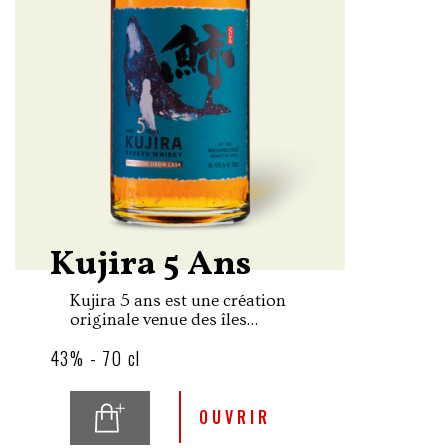
Kujira 5 Ans
Kujira 5 ans est une création
originale venue des îles
tropicales de l'archipel
43% - 70 cl
d'Okinawa élaborée grâce au
mélange de savoir-faire
séculaires.
OUVRIR