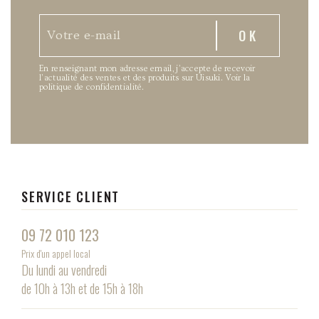
En renseignant mon adresse email, j’accepte de recevoir
l’actualité des ventes et des produits sur Uisuki.
Voir la
politique de confidentialité
.
SERVICE CLIENT
09 72 010 123
Prix d'un appel local
Du lundi au vendredi
de 10h à 13h et de 15h à 18h