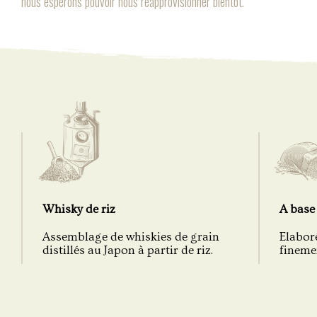
nous espérons pouvoir nous réapprovisionner bientôt.
Whisky de riz
A base 
Assemblage de whiskies de grain
Elaboré
distillés au Japon à partir de riz.
fineme