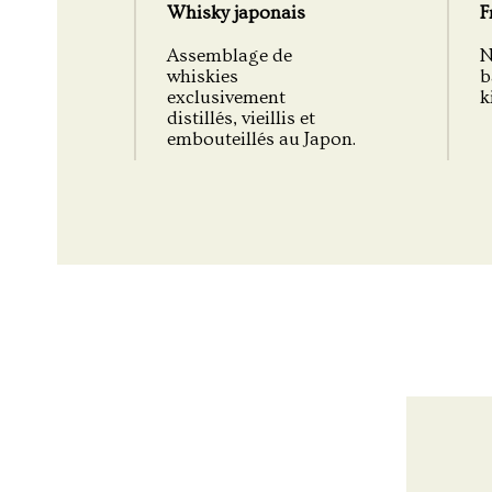
Whisky japonais
F
Assemblage de
N
whiskies
b
exclusivement
ki
distillés, vieillis et
embouteillés au Japon.