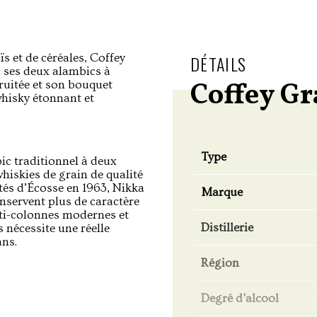
 et de céréales, Coffey
DÉTAILS
s ses deux alambics à
Coffey Gr
ruitée et son bouquet
whisky étonnant et
Type
bic traditionnel à deux
whiskies de grain de qualité
tés d’Écosse en 1963, Nikka
Marque
onservent plus de caractère
lti-colonnes modernes et
Distillerie
s nécessite une réelle
ans.
Région
Degré d'alcool