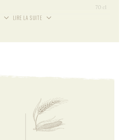
70 cl
LIRE LA SUITE
Non tourbé
Etui en carton