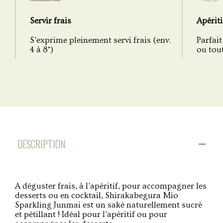
Servir frais
Apériti
S'exprime pleinement servi frais (env.
Parfait
4 à 8°)
ou tou
DESCRIPTION
A déguster frais, à l'apéritif, pour accompagner les
desserts ou en cocktail, Shirakabegura Mio
Sparkling Junmai est un saké naturellement sucré
et pétillant ! Idéal pour l'apéritif ou pour