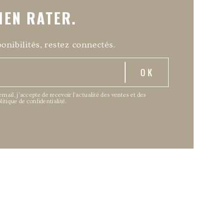
IEN RATER.
onibilités, restez connectés.
ail, j’accepte de recevoir l’actualité des ventes et des
olitique de confidentialité
.