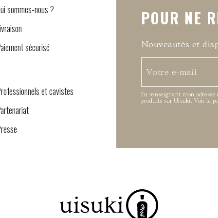
ui sommes-nous ?
POUR NE R
ivraison
Nouveautés et disp
aiement sécurisé
rofessionnels et cavistes
En renseignant mon adresse em
produits sur Uisuki.
Voir la p
artenariat
resse