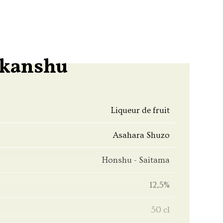
ikanshu
Liqueur de fruit
Asahara Shuzo
Honshu - Saitama
12,5%
50 cl