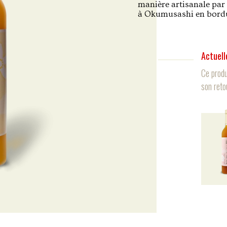
manière artisanale par
à Okumusashi en bordu
Actuell
Ce produ
son reto