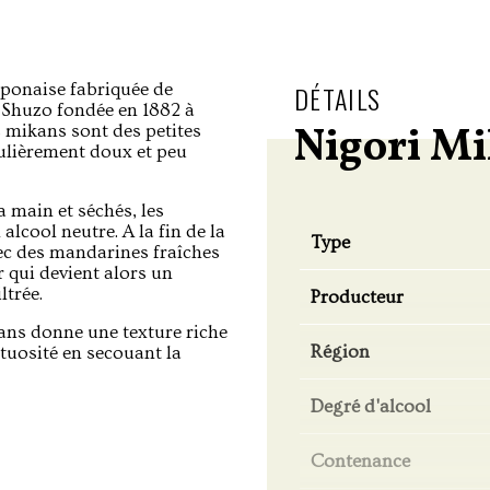
ponaise fabriquée de
DÉTAILS
a Shuzo fondée en 1882 à
Nigori M
 mikans sont des petites
ulièrement doux et peu
a main et séchés, les
lcool neutre. A la fin de la
Type
vec des mandarines fraîches
r qui devient alors un
ltrée.
Producteur
kans donne une texture riche
Région
tuosité en secouant la
Degré d'alcool
Contenance