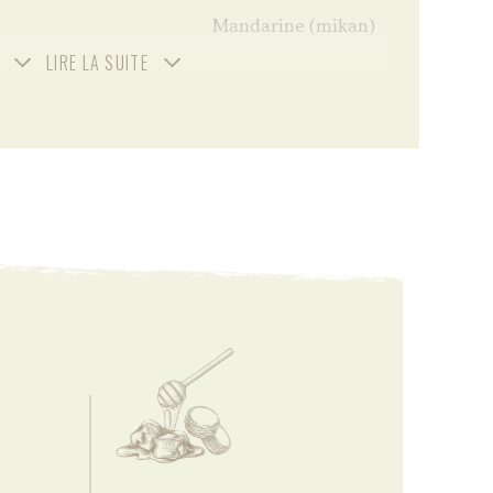
Mandarine (mikan)
LIRE LA SUITE
Bouteille seule