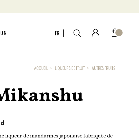
ION
FR
ACCUEIL
LIQUEURS DE FRUIT
AUTRES FRUITS
 Mikanshu
 cl
e liqueur de mandarines japonaise fabriquée de