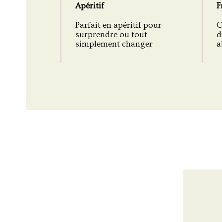
Apéritif
F
Parfait en apéritif pour
C
surprendre ou tout
d
simplement changer
a