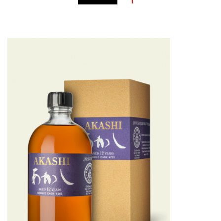
nommée White Oak, une
variété de spiritueux tels que
du whisky, du brandy et du
shochu.