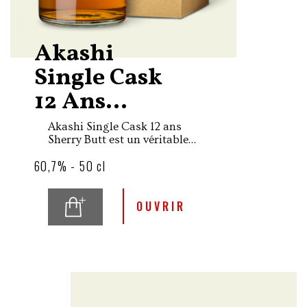
Akashi
Single Cask
12 Ans...
Akashi Single Cask 12 ans
Sherry Butt est un véritable
joyau élaboré par la
60,7% - 50 cl
distillerie anciennement
connue sous le nom de
White Oak appartenant à
Eigashima Shuzo, célèbre
OUVRIR
producteur de spiritueux et
boissons alcoolisées
traditionnelles, installé
depuis 1888 à Akashi dans la
préfecture de Hyogo.