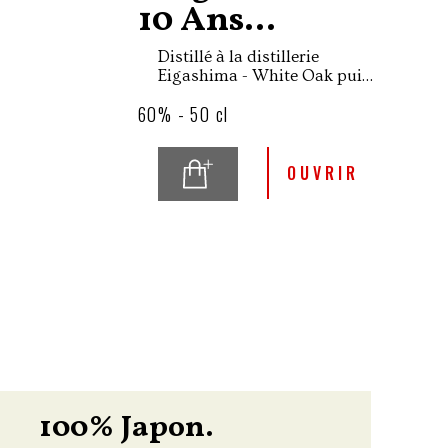
10 Ans...
Distillé à la distillerie
Eigashima - White Oak puis
mis en maturation pour 10
60% - 50 cl
ans dans le fût numéro
5164, Akashi Single Malt 10
ans Sherry Butt est donc une
version single cask.
OUVRIR
100% Japon.