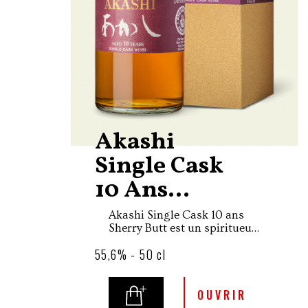
Akashi
Single Cask
10 Ans...
Akashi Single Cask 10 ans
Sherry Butt est un spiritueux
exceptionnel produit par
55,6% - 50 cl
Eigashima Shuzo fondée en
1888 à Akashi, dans la
préfecture de Hyogo,
qui produit dans sa
OUVRIR
distillerie, anciennement