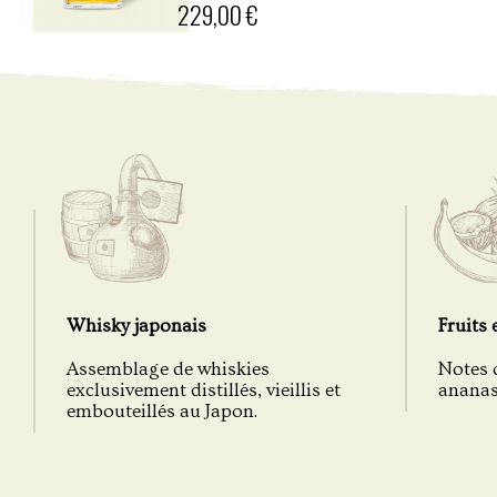
229,00 €
Whisky japonais
Fruits 
Assemblage de whiskies
Notes 
exclusivement distillés, vieillis et
ananas, 
embouteillés au Japon.