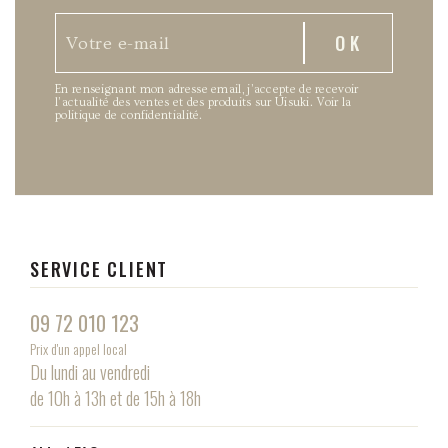
En renseignant mon adresse email, j’accepte de recevoir
l’actualité des ventes et des produits sur Uisuki.
Voir la
politique de confidentialité
.
SERVICE CLIENT
09 72 010 123
Prix d'un appel local
Du lundi au vendredi
de 10h à 13h et de 15h à 18h