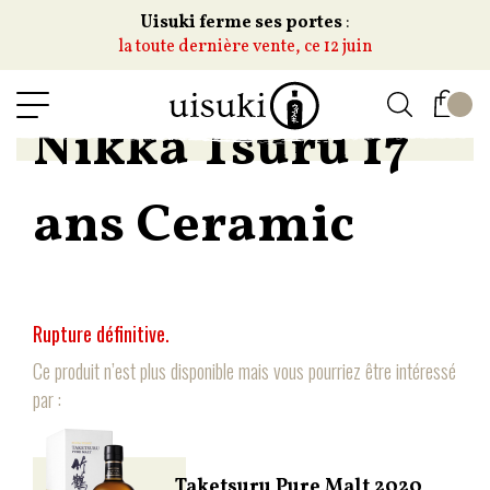
Uisuki ferme ses portes
:
la toute dernière vente, ce 12 juin
Nikka Tsuru 17
ans Ceramic
Rupture définitive.
Ce produit n’est plus disponible mais vous pourriez être intéressé
par :
Taketsuru Pure Malt 2020