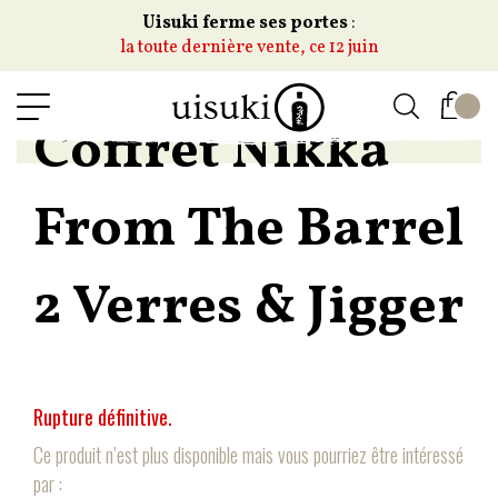
Uisuki ferme ses portes
:
la toute dernière vente, ce 12 juin
Coffret Nikka
From The Barrel
2 Verres & Jigger
Rupture définitive.
Ce produit n’est plus disponible mais vous pourriez être intéressé
par :