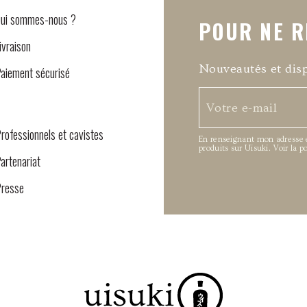
ui sommes-nous ?
POUR NE R
ivraison
Nouveautés et disp
aiement sécurisé
rofessionnels et cavistes
En renseignant mon adresse em
produits sur Uisuki.
Voir la p
artenariat
resse