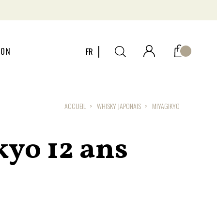
ION
FR
ACCUEIL
WHISKY JAPONAIS
MIYAGIKYO
yo 12 ans