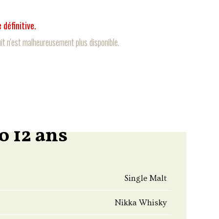
 définitive.
it n'est malheureusement plus disponible.
 12 ans
Single Malt
Nikka Whisky