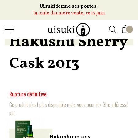
Uisuki ferme ses portes
:
la toute dernière vente, ce 12 juin
Hakushu Sherry
Cask 2013
Rupture définitive.
Ce produit n’est plus disponible mais vous pourriez être intéressé
par :
Hakushu 12 ans