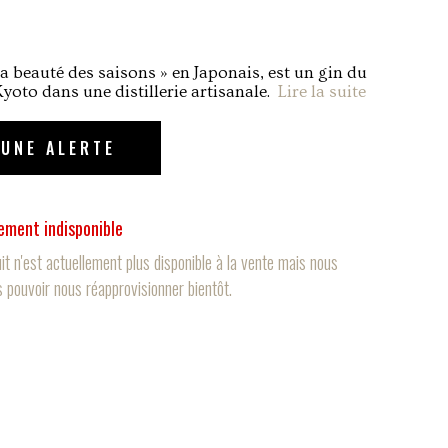
 la beauté des saisons » en Japonais, est un gin du
yoto dans une distillerie artisanale.
Lire la suite
 UNE ALERTE
ement indisponible
it n'est actuellement plus disponible à la vente mais nous
 pouvoir nous réapprovisionner bientôt.