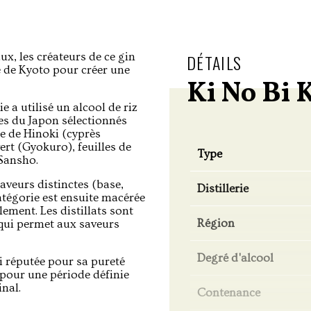
ux, les créateurs de ce gin
DÉTAILS
lle de Kyoto pour créer une
Ki No Bi 
e a utilisé un alcool de riz
ues du Japon sélectionnés
ce de Hinoki (cyprès
rt (Gyokuro), feuilles de
Type
 Sansho.
saveurs distinctes (base,
Distillerie
catégorie est ensuite macérée
llement. Les distillats sont
Région
 qui permet aux saveurs
Degré d'alcool
mi réputée pour sa pureté
pour une période définie
nal.
Contenance